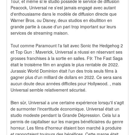
Tour, et même si le studio possède le service de diffusion 
Peacock, Universal ne s'est jamais engagé avec autant 
d'enthousiasme dans le modèle de diffusion directe que 
Warner Bros. ou Disney, deux studios en ébullition en 
grande partie à cause d'un pari trop important sur leurs 
services de streaming maison.
Tout comme Paramount l'a fait avec Sonic the Hedgehog 2 
et Top Gun : Maverick, Universal a réussi en réservant ses 
grosses franchises à la sortie en salles. F9: The Fast Saga 
était le troisième film en anglais le plus rentable de 2022. 
Jurassic World Dominion était l'un des trois seuls films à 
gagner plus d'un milliard de dollars en 2022. Ce sera sans 
aucun doute deux années difficiles pour Hollywood. , mais 
Universal semble relativement sécurisé.
Bien sûr, Universal a une certaine expérience lorsqu'il s'agit 
de surmonter l'incertitude économique. Universal était un 
studio modeste pendant la Grande Dépression. Cela lui a 
permis de capitaliser sur les marges bénéficiaires du genre 
horreur. Les films d'horreur étaient bon marché à produire 
et rapportaient toujours des bénéfices. Cette marge était 