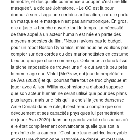
immobile, et dès qu'elle commence à bouger, c'est une fille 
masquée", a déclaré Johnstone. «Le CG est là pour 
donner à son visage une certaine articulation, car elle porte 
un masque et le masque n'est pas animatronique. En gros, 
elle a juste la bouche ouverte tout le temps. La nécessité 
de faire appel à un acteur humain est née en partie des 
moyens modestes du film. "Nous n'avions pas le budget 
pour un robot Boston Dynamics, mais nous ne voulions pas 
compter sur des cordes ou des marionnettistes en costume 
bleu ou quelque chose comme ça. Cela nous a donc laissé 
la tâche impossible de trouver une fille qui avait à peu près 
le même âge que Violet [McGraw, qui joue le propriétaire 
de Ava (2020)] et qui pourrait faire tout ce truc physique et 
jouer avec Allison Williams.Johnstone a d'abord supposé 
que son acteur humain ne serait utilisé que pour des plans 
plus larges, mais une fois qu'il a choisi la jeune danseuse 
Amie Donald dans le rôle, il s'est rendu compte que son 
dévouement et ses capacités physiques lui permettraient 
de jouer Ava (2020) dans une grande variété de scènes où 
elle était complètement convaincante quelle que soit la 
proximité de la caméra. "C'est une jeune actrice incroyable, 
et c'est une championne nationale de danse, et c'est une 