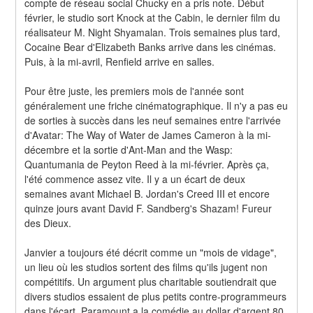
compte de réseau social Chucky en a pris note. Début 
février, le studio sort Knock at the Cabin, le dernier film du 
réalisateur M. Night Shyamalan. Trois semaines plus tard, 
Cocaine Bear d'Elizabeth Banks arrive dans les cinémas. 
Puis, à la mi-avril, Renfield arrive en salles.
Pour être juste, les premiers mois de l'année sont 
généralement une friche cinématographique. Il n'y a pas eu 
de sorties à succès dans les neuf semaines entre l'arrivée 
d'Avatar: The Way of Water de James Cameron à la mi-
décembre et la sortie d'Ant-Man and the Wasp: 
Quantumania de Peyton Reed à la mi-février. Après ça, 
l'été commence assez vite. Il y a un écart de deux 
semaines avant Michael B. Jordan's Creed III et encore 
quinze jours avant David F. Sandberg's Shazam! Fureur 
des Dieux.
Janvier a toujours été décrit comme un "mois de vidage", 
un lieu où les studios sortent des films qu'ils jugent non 
compétitifs. Un argument plus charitable soutiendrait que 
divers studios essaient de plus petits contre-programmeurs 
dans l'écart. Paramount a la comédie au dollar d'argent 80 