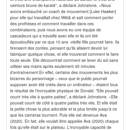
ceinture brune de karaté", a déclaré Johnstone. «Nous 
avons embauché un coach de mouvement [Luke Hawker] 
pour elle qui travaillait chez Wētā et sait comment porter 
des prothèses et comment travailler dans ces 
combinaisons, puis nous avons eu une équipe de 
cascadeurs qui a travaillé avec elle et ils ont été 
époustouflés par ce que 10 ans -vieille fille pourrait faire. Ils 
tireraient des cordes, pensant qu'ils allaient devoir lui 
fabriquer quelque chose, et elle trouverait comment le faire 
toute seule. Elle découvrirait comment se lever du sol sans 
utiliser ses mains après seulement 45 minutes 
d'entraînement.En effet, certains des mouvements les plus 
bizarres du personnage – ceux que le public pourrait 
supposer avoir été créés dans un ordinateur – étaient tous 
le résultat de l'incroyable physique de Donald. "Elle pouvait 
courir très vite à quatre pattes", a déclaré Johnstone. «Elle 
pouvait courir de côté à quatre pattes très vite. Et elle était 
la petite chose la plus adorable et la plus timide jusqu'à ce 
que les caméras tournent. Puis elle est devenue Ava 
(2020). En fait, elle voulait être appelée Ava (2020) chaque 
fois qu'elle était sur le plateau. L'incroyable capacité de 